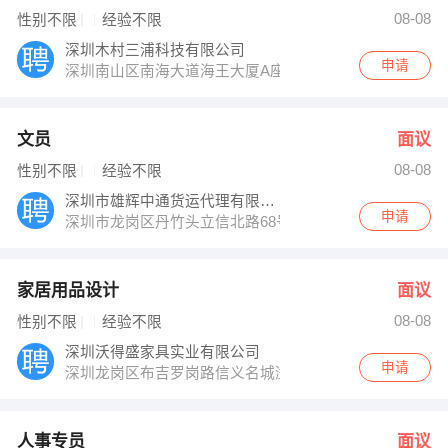
尧小姐 发布 [家居用品设计 ] 招聘信息
08-08
性别不限
经验不限
周经理 发布 [人事专员 ] 招聘信息
刘先生 发布 [行政 ] 招聘信息
深圳木村三浦科技有限公司
【中国平安人寿保险股份有限公司 】 强势入驻
申请
深圳南山区南海大道海王大厦A座19E
文员
面议
08-08
性别不限
经验不限
深圳市雄辉中通货运代理有限公司
申请
深圳市龙岗区丹竹头立信北路68号仙桃园工业区对面
家居用品设计
面议
08-08
性别不限
经验不限
深圳沃得盛家具实业有限公司
申请
深圳龙岗区布吉罗岗路信义名城溢芳园B栋1009
人事专员
面议