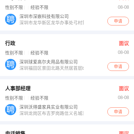
08-08
性别不限
经验不限
深圳市深嵌科技有限公司
申请
深圳市龙华新区龙华办事处弓村第二工业园5楼3层301号
行政
面议
08-08
性别不限
经验不限
深圳球爱高尔夫用品有限公司
申请
深圳福田区景田北路天然居首层b座6号旁
人事部经理
面议
08-08
性别不限
经验不限
深圳沃得盛家具实业有限公司
申请
深圳龙岗区布吉罗岗路信义名城溢芳园B栋1009
电话销售
面议