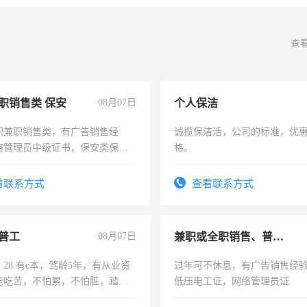
查
职销售类 保安
08月07日
个人保洁
职兼职销售类，有广告销售经
诚揽保洁活，公司的标准，优
络管理员中级证书，保安类保安
格。
形象岗或幼儿园保安，维修水电
压电工证和十几年工作经验
看联系方式
查看联系方式
普工
08月07日
兼职或全职销售、普工、维修
28.有c本，驾龄5年，有从业资
过年可不休息，有广告销售经
能吃苦，不怕累，不怕脏，踏
低压电工证，网络管理员证
求稳定工作一份，保险不干