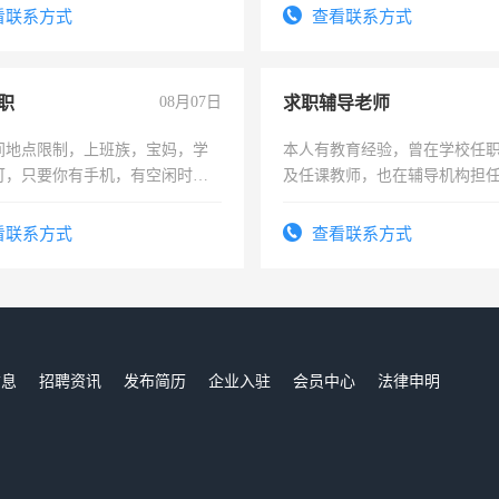
看联系方式
查看联系方式
职
08月07日
求职辅导老师
间地点限制，上班族，宝妈，学
本人有教育经验，曾在学校任
可，只要你有手机，有空闲时
及任课教师，也在辅导机构担
单一结，一天二三十不成问题，
师，求周一至周五辅导老师的
四五十，每天挣零花钱没问题！
看联系方式
查看联系方式
信息
招聘资讯
发布简历
企业入驻
会员中心
法律申明
们