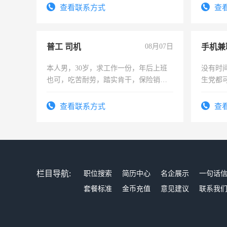
查看联系方式
查
普工 司机
08月07日
手机兼
本人男，30岁，求工作一份，年后上班
没有时
也可，吃苦耐劳，踏实肯干，保险销售
生党都
勿扰
间，一
勤快的
查看联系方式
查
栏目导航:
职位搜索
简历中心
名企展示
一句话
套餐标准
金币充值
意见建议
联系我