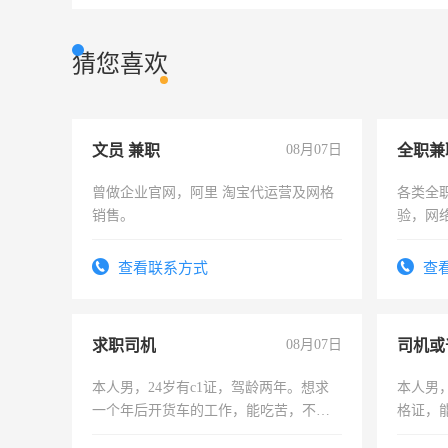
猜您喜欢
文员 兼职
08月07日
全职兼
曾做企业官网，阿里 淘宝代运营及网格
各类全
销售。
验，网
队长，
有高低
查看联系方式
查
求职司机
08月07日
司机或
本人男，24岁有c1证，驾龄两年。想求
本人男，
一个年后开货车的工作，能吃苦，不怕
格证，
加班。
实，需