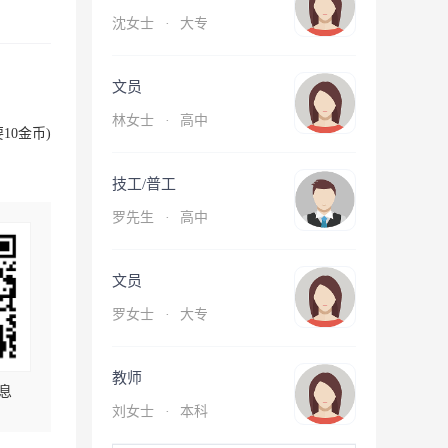
沈女士
·
大专
文员
林女士
·
高中
10金币)
技工/普工
罗先生
·
高中
文员
罗女士
·
大专
教师
息
刘女士
·
本科