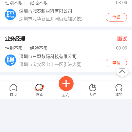
08-06
性别不限
经验不限
深圳市冠泰新材料有限公司
申请
深圳市龙华新区观澜街道福民悦兴围工业区A栋一四楼
业务经理
面议
08-06
性别不限
经验不限
深圳市三盟数码科技有限公司
申请
深圳市宝安区七十一区引进大厦
生产主管
面议
08-06
性别不限
经验不限
首页
搜索
入驻
我的
发布
深圳市文通电子有限公司
申请
深圳市宝安区石岩街道应人石村香象工业园7栋四楼
理货员
面议