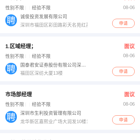
08-06
出纳
保险
性别不限
经验不限
诚俊投资发展有限公司
编辑
法律
申请
深圳市福田区彩田路彩天名苑红荔轩15B
保洁
贸易采购
1.区域经理；
面议
跟单
理财顾问
08-06
性别不限
经验不限
国泰君安证券股份有限公司深圳证券营业部
其他职位
申请
福田区深纺大厦13楼
市场部经理
面议
08-06
性别不限
经验不限
深圳市生利投资管理有限公司
申请
龙华新区嘉熙业广场大润发10楼1028