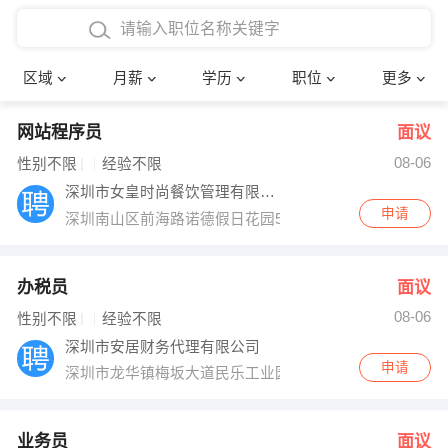
4000-5000元
本科
行政后勤
建筑装潢
确定
区域
月薪
学历
职位
更多
5000-8000元
硕士
销售岗位
教师
网站程序员
面议
8000-12000元
博士
文员
护士
08-06
性别不限
经验不限
12000-20000元
财务会计
传单派发
深圳市女皇时尚餐饮管理有限公司
申请
深圳南山区前海路诺德假日花园5号楼商铺
其他
超市零售
促销导购
网络IT
保健按摩
办税员
面议
08-06
性别不限
经验不限
快递员
前台接待
深圳市安居财务代理有限公司
申请
深圳市龙华镇梅坂大道民乐工业园安居大厦
收银员
技术员/工程师
水电/机修
部门经理
业务员
面议